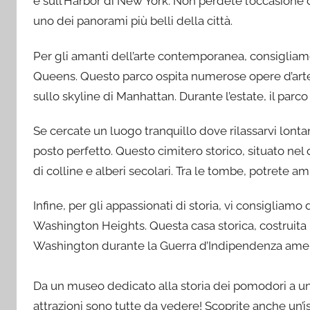
e sull’Harbor di New York. Non perdete l’occasione 
uno dei panorami più belli della città.
Per gli amanti dell’arte contemporanea, consigliamo 
Queens. Questo parco ospita numerose opere d’arte
sullo skyline di Manhattan. Durante l’estate, il parco
Se cercate un luogo tranquillo dove rilassarvi lonta
posto perfetto. Questo cimitero storico, situato nel
di colline e alberi secolari. Tra le tombe, potrete 
Infine, per gli appassionati di storia, vi consigliamo 
Washington Heights. Questa casa storica, costruita 
Washington durante la Guerra d’Indipendenza amer
Da un museo dedicato alla storia dei pomodori a un p
attrazioni sono tutte da vedere! Scoprite anche un’