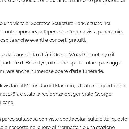
di visitare questa zona durante il tramonto per godere di
una visita al Socrates Sculpture Park, situato nel
 contemporanea all’aperto e offre una vista panoramica
 ospita anche eventi e concerti gratuiti.
no dal caos della città, il Green-Wood Cemetery è il
 quartiere di Brooklyn, offre uno spettacolare paesaggio
ammirare anche numerose opere d’arte funerarie.
di visitare il Morris-Jumel Mansion, situato nel quartiere di
nel 1765, è stata la residenza del generale George
icana.
arco sull’acqua con viste spettacolari sulla città, queste
isola nascosta nel cuore di Manhattan e una stazione