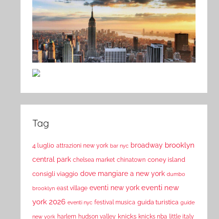
Tag
brooklyn
broadway
4 luglio
attrazioni new york
bar nyc
central park
coney island
chelsea market
chinatown
dove mangiare a new york
consigli viaggio
dumbo
eventi new
eventi new york
east village
brooklyn
york 2026
guida turistica
festival musica
eventi nyc
guide
knicks
harlem
hudson valley
knicks nba
little italy
new york