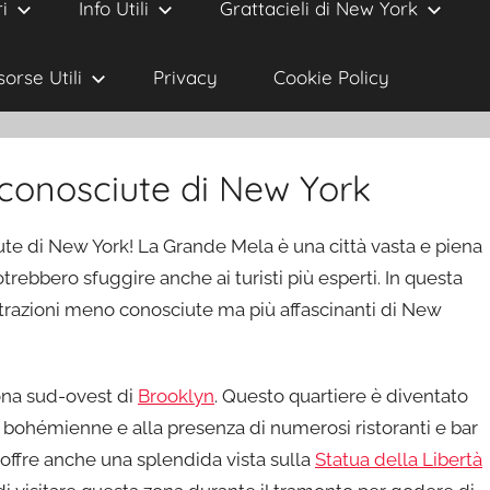
i
Info Utili
Grattacieli di New York
sorse Utili
Privacy
Cookie Policy
 conosciute di New York
ute di New York! La Grande Mela è una città vasta e piena
otrebbero sfuggire anche ai turisti più esperti. In questa
ttrazioni meno conosciute ma più affascinanti di New
zona sud-ovest di
Brooklyn
. Questo quartiere è diventato
a bohémienne e alla presenza di numerosi ristoranti e bar
ffre anche una splendida vista sulla
Statua della Libertà