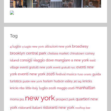
Tag
broadway
4 luglio
attrazioni new york
4 luglio new york
brooklyn
central park
coney
chelsea market
chinatown
consigli viaggio
dove mangiare a new york
island
east
eventi new
village
eventi gratuiti new york
eventi gratuiti nyc
eventi new york 2026
york
guida
festival musica
fuso orario
turistica
knicks
harlem
hudson valley
guide new york
jet lag
manhattan
luglio 2026
knicks nba
little italy
maggio 2026
new york
quartieri new
moma ps1
prospect park
york
ristoranti new york
ristoranti italiani
rooftop bar