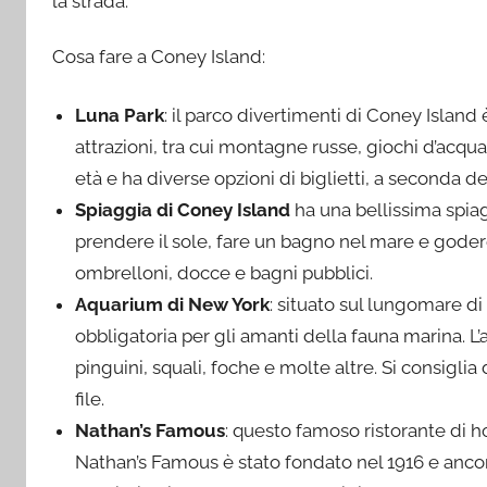
la strada.
Cosa fare a Coney Island:
Luna Park
: il parco divertimenti di Coney Island 
attrazioni, tra cui montagne russe, giochi d’acqua, 
età e ha diverse opzioni di biglietti, a seconda de
Spiaggia di Coney Island
ha una bellissima spiag
prendere il sole, fare un bagno nel mare e goder
ombrelloni, docce e bagni pubblici.
Aquarium di New York
: situato sul lungomare di
obbligatoria per gli amanti della fauna marina. L’a
pinguini, squali, foche e molte altre. Si consiglia 
file.
Nathan’s Famous
: questo famoso ristorante di h
Nathan’s Famous è stato fondato nel 1916 e ancora