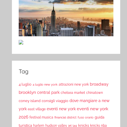
Tag
broadway
4 luglio
attrazioni new york
4 luglio new york
brooklyn
central park
chelsea market
chinatown
dove mangiare a new
coney island
consigli viaggio
eventi new york
york
eventi new york
east village
2026
guida
festival musica
financial district
fuso orario
turistica
knicks
harlem
hudson valley
knicks nba
jet lag