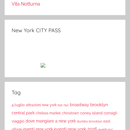
Vita Notturna
New York CITY PASS
Tag
brooklyn
broadway
4 luglio
attrazioni new york
bar nyc
central park
coney island
consigli
chelsea market
chinatown
dove mangiare a new york
viaggio
east
dumbo brooklyn
eventi new york 2026
eventi new york
village
eventi nyc