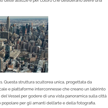
nti delle altezze e per coloro che desiderano avere una
ds. Questa struttura scultorea unica, progettata da
ale e piattaforme interconnesse che creano un labirinto
no del Vessel per godere di una vista panoramica sulla città
 popolare per gli amanti dell’arte e della fotografia.