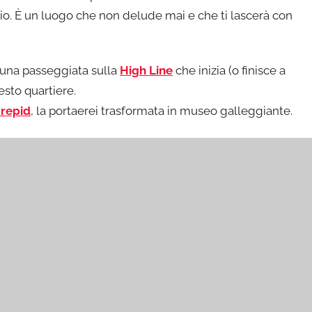
rio. È un luogo che non delude mai e che ti lascerà con
 una passeggiata sulla
High Line
che inizia (o finisce a
esto quartiere.
trepid
, la portaerei trasformata in museo galleggiante.