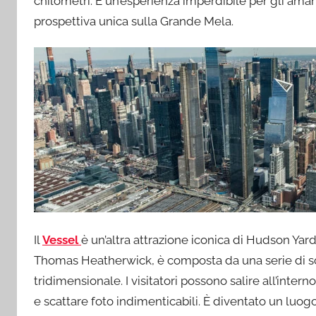
chilometri. È un’esperienza imperdibile per gli ama
prospettiva unica sulla Grande Mela.
Il
Vessel
è un’altra attrazione iconica di Hudson Yar
Thomas Heatherwick, è composta da una serie di sc
tridimensionale. I visitatori possono salire all’inter
e scattare foto indimenticabili. È diventato un luogo