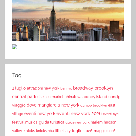
Tag
brooklyn
broadway
4 luglio
attrazioni new york
bar nyc
central park
coney island
consigli
chelsea market
chinatown
dove mangiare a new york
viaggio
east
dumbo brooklyn
eventi new york 2026
eventi new york
village
eventi nyc
guida turistica
festival musica
harlem
hudson
guide new york
knicks
luglio 2026
valley
knicks nba
little italy
maggio 2026