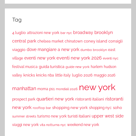
Tag
brooklyn
broadway
4 luglio
attrazioni new york
bar nyc
central park
coney island
consigli
chelsea market
chinatown
dove mangiare a new york
viaggio
east
dumbo brooklyn
eventi new york 2026
eventi new york
village
eventi nyc
guida turistica
festival musica
harlem
hudson
guide new york
knicks
luglio 2026
valley
knicks nba
little italy
maggio 2026
new york
manhattan
moma ps1
mondiali 2026
quartieri new york
ristoranti
ristoranti italiani
prospect park
new york
shopping new york
soho
shopping nyc
rooftop bar
upper west side
turisti italiani
turismo new york
summer streets
viaggi new york
weekend new york
vita notturna nyc