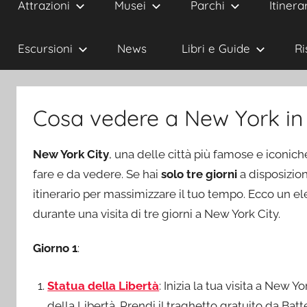
Attrazioni
Musei
Parchi
Itinerar
Escursioni
News
Libri e Guide
Ri
Cosa vedere a New York in 
New York City
, una delle città più famose e iconi
fare e da vedere. Se hai
solo tre giorni
a disposizion
itinerario per massimizzare il tuo tempo. Ecco un e
durante una visita di tre giorni a New York City.
Giorno 1
:
Statua della Libertà
: Inizia la tua visita a New 
della Libertà. Prendi il traghetto gratuito da Batter