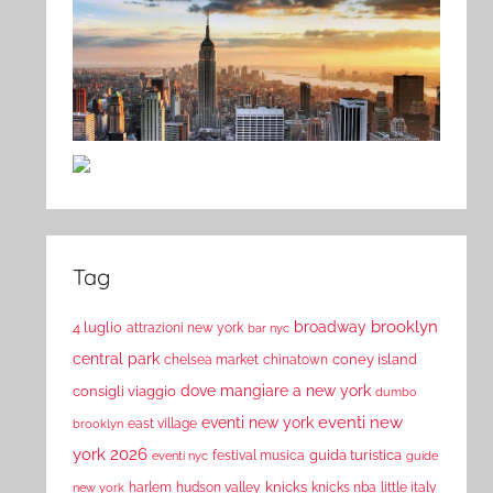
Tag
brooklyn
broadway
4 luglio
attrazioni new york
bar nyc
central park
coney island
chelsea market
chinatown
dove mangiare a new york
consigli viaggio
dumbo
eventi new
eventi new york
east village
brooklyn
york 2026
guida turistica
festival musica
eventi nyc
guide
knicks
harlem
hudson valley
knicks nba
little italy
new york