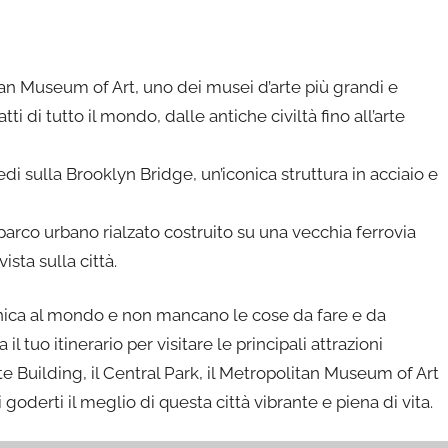
litan Museum of Art, uno dei musei d’arte più grandi e
di tutto il mondo, dalle antiche civiltà fino all’arte
edi sulla Brooklyn Bridge, un’iconica struttura in acciaio e
parco urbano rialzato costruito su una vecchia ferrovia
vista sulla città.
unica al mondo e non mancano le cose da fare e da
il tuo itinerario per visitare le principali attrazioni
te Building, il Central Park, il Metropolitan Museum of Art
 goderti il meglio di questa città vibrante e piena di vita.