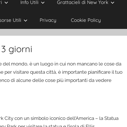
i
Info Utili
Grattacieli di New York
sorse Utili
Privacy
Cookie Policy
3 giorni
che del mondo, è un luogo in cui non mancano le cose da
e per visitare questa città, è importante pianificare il tuo
lenco di alcune delle cose più importanti da vedere
York City con un simbolo iconico dell’America – la Statua
y Park per visitare la statua e l’isola di Ellis.