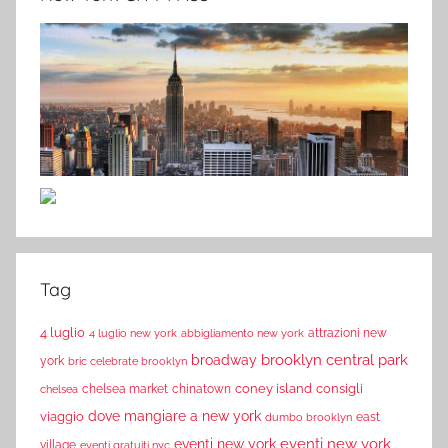
Tag
4 luglio
attrazioni new
4 luglio new york
abbigliamento new york
brooklyn
central park
broadway
york
bric celebrate brooklyn
coney island
consigli
chelsea market
chinatown
chelsea
dove mangiare a new york
viaggio
east
dumbo brooklyn
eventi new york
eventi new york
village
eventi gratuiti nyc