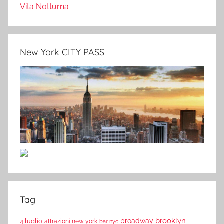
Vita Notturna
New York CITY PASS
Tag
brooklyn
broadway
4 luglio
attrazioni new york
bar nyc