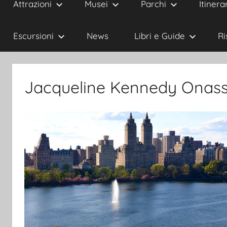
Attrazioni
Musei
Parchi
Itinerar
Escursioni
News
Libri e Guide
Ri
Jacqueline Kennedy Onassi