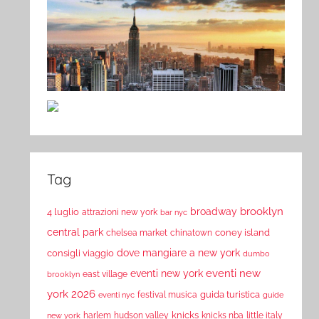
Tag
brooklyn
broadway
4 luglio
attrazioni new york
bar nyc
central park
coney island
chelsea market
chinatown
dove mangiare a new york
consigli viaggio
dumbo
eventi new
eventi new york
east village
brooklyn
york 2026
guida turistica
festival musica
eventi nyc
guide
knicks
harlem
hudson valley
knicks nba
little italy
new york