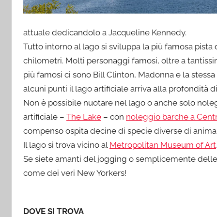
attuale dedicandolo a Jacqueline Kennedy.
Tutto intorno al lago si sviluppa la più famosa pist
chilometri. Molti personaggi famosi, oltre a tantissi
più famosi ci sono Bill Clinton, Madonna e la stessa 
alcuni punti il lago artificiale arriva alla profondità d
Non è possibile nuotare nel lago o anche solo nolegg
artificiale –
The Lake
– con
noleggio barche a Centr
compenso ospita decine di specie diverse di animali
Il lago si trova vicino al
Metropolitan Museum of Art
Se siete amanti del jogging o semplicemente delle p
come dei veri New Yorkers!
DOVE SI TROVA