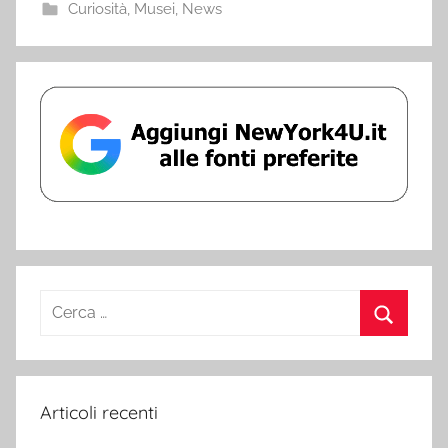
Curiosità
,
Musei
,
News
Ricerca
per:
Cerca
Articoli recenti