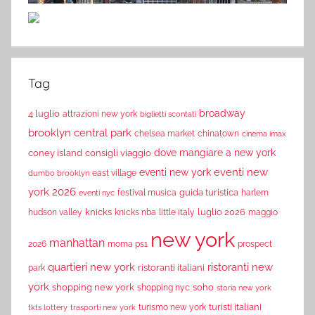
Tag
broadway
4 luglio
attrazioni new york
biglietti scontati
brooklyn
central park
chelsea market
chinatown
cinema imax
dove mangiare a new york
coney island
consigli viaggio
eventi new
eventi new york
east village
dumbo brooklyn
york 2026
guida turistica
festival musica
harlem
eventi nyc
knicks
luglio 2026
hudson valley
knicks nba
little italy
maggio
new york
manhattan
2026
moma ps1
prospect
quartieri new york
ristoranti new
ristoranti italiani
park
york
shopping new york
soho
shopping nyc
storia new york
turisti italiani
turismo new york
tkts lottery
trasporti new york