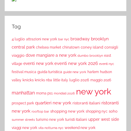
Tag
brooklyn
broadway
4 luglio
attrazioni new york
bar nyc
central park
coney island
consigli
chelsea market
chinatown
dove mangiare a new york
viaggio
east
dumbo brooklyn
eventi new york 2026
eventi new york
village
eventi nyc
guida turistica
festival musica
harlem
hudson
guide new york
knicks
luglio 2026
valley
knicks nba
little italy
maggio 2026
new york
manhattan
moma ps1
mondiali 2026
quartieri new york
ristoranti
ristoranti italiani
prospect park
new york
shopping new york
soho
shopping nyc
rooftop bar
upper west side
turisti italiani
turismo new york
summer streets
viaggi new york
weekend new york
vita notturna nyc