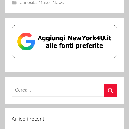
Curiosità
,
Musei
,
News
Ricerca
per:
Cerca
Articoli recenti