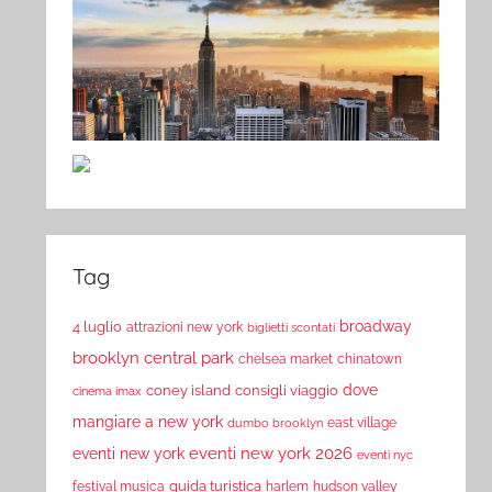
Tag
broadway
4 luglio
attrazioni new york
biglietti scontati
brooklyn
central park
chelsea market
chinatown
dove
coney island
consigli viaggio
cinema imax
mangiare a new york
east village
dumbo brooklyn
eventi new york 2026
eventi new york
eventi nyc
guida turistica
festival musica
harlem
hudson valley