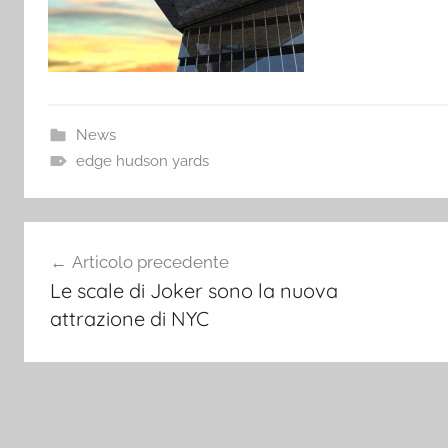
News
edge hudson yards
Navigazione
Articolo precedente
articoli
Le scale di Joker sono la nuova
attrazione di NYC