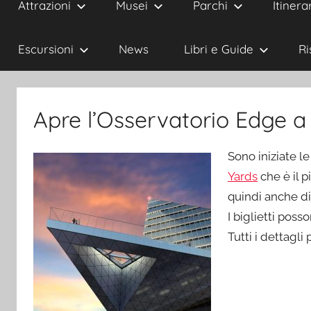
Attrazioni
Musei
Parchi
Itinerar
Escursioni
News
Libri e Guide
Ri
Apre l’Osservatorio Edge 
Sono iniziate le
Yards
che è il p
quindi anche d
I biglietti poss
Tutti i dettagli p